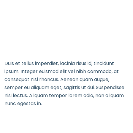
Über Uns
Schwerpunkte
Vorschule
Galerie
Kontakt
Duis et tellus imperdiet, lacinia risus id, tincidunt
Kinderkrippe
ipsum. Integer euismod elit vel nibh commodo, at
consequat nisl rhoncus. Aenean quam augue,
semper eu aliquam eget, sagittis ut dui. Suspendisse
nisi lectus. Aliquam tempor lorem odio, non aliquam
nunc egestas in.